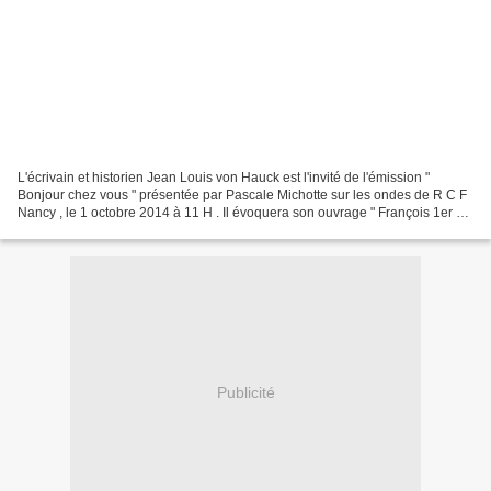
L'écrivain et historien Jean Louis von Hauck est l'invité de l'émission "
Bonjour chez vous " présentée par Pascale Michotte sur les ondes de R C F
Nancy , le 1 octobre 2014 à 11 H . Il évoquera son ouvrage " François 1er du
Saint Empire , Père de Marie-Antoinette...
Publicité