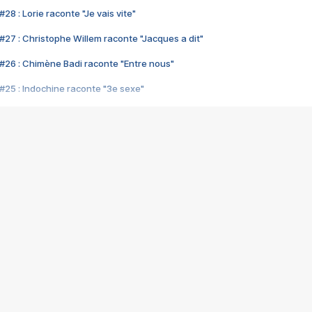
28 : Lorie raconte "Je vais vite"
#27 : Christophe Willem raconte "Jacques a dit"
#26 : Chimène Badi raconte "Entre nous"
#25 : Indochine raconte "3e sexe"
#24 : Zaho raconte "C'est chelou"
#23 : Patrick Bruel raconte "Au café des délices"
#22 : Kyo raconte "Le chemin"
#21 : Nolwenn Leroy raconte "Cassé"
#20 : Patrick Hernandez raconte "Born to be alive"
#19 : Lorie raconte "Près de moi"
#18 : Michael Jones raconte "A nos actes manqués" (avec Jean-Jacque
#17 : Khaled raconte "Aïcha"