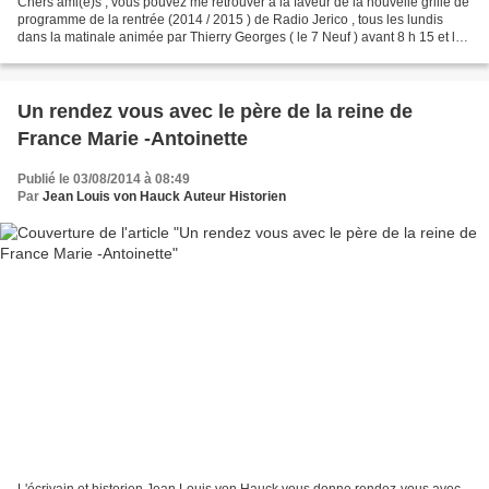
Chers ami(e)s , vous pouvez me retrouver à la faveur de la nouvelle grille de
programme de la rentrée (2014 / 2015 ) de Radio Jerico , tous les lundis
dans la matinale animée par Thierry Georges ( le 7 Neuf ) avant 8 h 15 et le
mardi matin vers 11 h 15...
Un rendez vous avec le père de la reine de
France Marie -Antoinette
Publié le 03/08/2014 à 08:49
Par
Jean Louis von Hauck Auteur Historien
L'écrivain et historien Jean Louis von Hauck vous donne rendez-vous avec