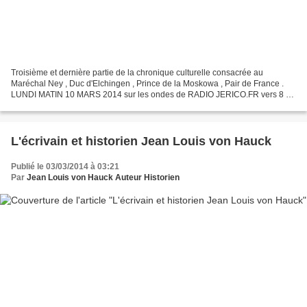
Troisième et dernière partie de la chronique culturelle consacrée au
Maréchal Ney , Duc d'Elchingen , Prince de la Moskowa , Pair de France .
LUNDI MATIN 10 MARS 2014 sur les ondes de RADIO JERICO.FR vers 8 H
10 ((( Accès direct Internet Radio Jerico.fr...
L'écrivain et historien Jean Louis von Hauck
Publié le 03/03/2014 à 03:21
Par
Jean Louis von Hauck Auteur Historien