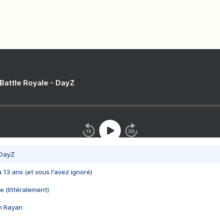
 Battle Royale - DayZ
 DayZ
 a 13 ans (et vous l'avez ignoré)
e (littéralement)
im Rayan