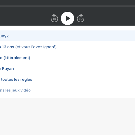
 DayZ
 a 13 ans (et vous l'avez ignoré)
e (littéralement)
im Rayan
 toutes les règles
s les jeux vidéo
us choquant de Rockstar ? - Le scandale BULLY
e plus moche de Steam
du RÊVE tourne au CAUCHEMAR
pendant 8 heures