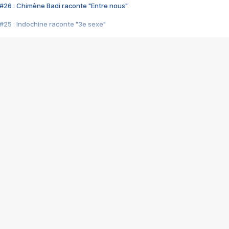
#26 : Chimène Badi raconte "Entre nous"
#25 : Indochine raconte "3e sexe"
#24 : Zaho raconte "C'est chelou"
#23 : Patrick Bruel raconte "Au café des délices"
#22 : Kyo raconte "Le chemin"
#21 : Nolwenn Leroy raconte "Cassé"
#20 : Patrick Hernandez raconte "Born to be alive"
#19 : Lorie raconte "Près de moi"
#18 : Michael Jones raconte "A nos actes manqués" (avec Jean-Jacque
#17 : Khaled raconte "Aïcha"
#16 : Corneille raconte "Parce qu'on vient de loin"
#15 : Indochine raconte "L'aventurier"
14 : Lorie raconte "Sur un air latino"